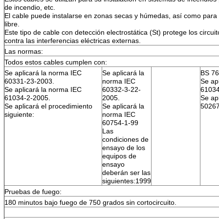
de incendio, etc.
El cable puede instalarse en zonas secas y húmedas, así como para in
libre.
Este tipo de cable con detección electrostática (St) protege los circui
contra las interferencias eléctricas externas.
Las normas:
Todos estos cables cumplen con:
Se aplicará la norma IEC
Se aplicará la
BS 76
60331-23-2003.
norma IEC
Se ap
Se aplicará la norma IEC
60332-3-22-
61034
61034-2-2005.
2005.
Se ap
Se aplicará el procedimiento
Se aplicará la
50267
siguiente:
norma IEC
60754-1-99
Las
condiciones de
ensayo de los
equipos de
ensayo
deberán ser las
siguientes:1999
Pruebas de fuego:
180 minutos bajo fuego de 750 grados sin cortocircuito.