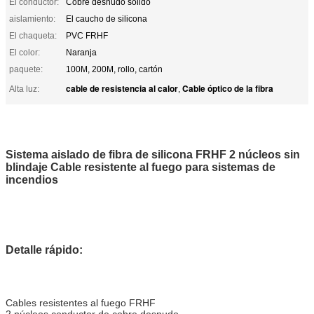
El conductor:
Cobre desnudo sólido
aislamiento:
El caucho de silicona
El chaqueta:
PVC FRHF
El color:
Naranja
paquete:
100M, 200M, rollo, cartón
cable de resistencia al calor
Cable óptico de la fibra
Alta luz:
,
Sistema aislado de fibra de silicona FRHF 2 núcleos sin
blindaje Cable resistente al fuego para sistemas de
incendios
Detalle rápido:
Cables resistentes al fuego FRHF
2 núcleos conductor de cobre desnudo