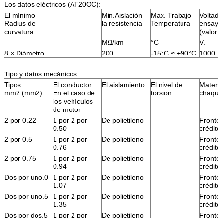
Los datos eléctricos (AT20OC):
El mínimo
Min.Aislación
Max. Trabajo
Volta
Radius de
la resistencia
Temperatura
ensa
curvatura
(valor
MΩ/km
°C
V.
8 × Diámetro
200
-15°C ≈ +90°C
1000
Tipo y datos mecánicos:
Tipos
El conductor
El aislamiento
El nivel de
Materi
mm2 (mm2)
En el caso de
torsión
chaqu
los vehículos
de motor
2 por 0.22
1 por 2 por
De polietileno
Front
0.50
crédit
2 por 0.5
1 por 2 por
De polietileno
Front
0.76
crédit
2 por 0.75
1 por 2 por
De polietileno
Front
0.94
crédit
Dos por uno.0
1 por 2 por
De polietileno
Front
1.07
crédit
Dos por uno.5
1 por 2 por
De polietileno
Front
1.35
crédit
Dos por dos.5
1 por 2 por
De polietileno
Front