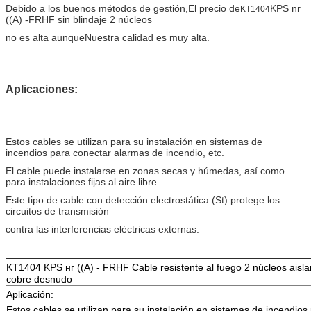
Debido a los buenos métodos de gestión,
El precio de
KPS nг
KT1404
((А) -FRHF sin blindaje 2 núcleos
no es alta aunque
Nuestra calidad es muy alta.
Aplicaciones:
Estos cables se utilizan para su instalación en sistemas de
incendios para conectar alarmas de incendio, etc.
El cable puede instalarse en zonas secas y húmedas, así como
para instalaciones fijas al aire libre.
Este tipo de cable con detección electrostática (St) protege los
circuitos de transmisión
contra las interferencias eléctricas externas.
KT1404 KPS нг ((А) - FRHF Cable resistente al fuego 2 núcleos aisla
cobre desnudo
Aplicación:
Estos cables se utilizan para su instalación en sistemas de incendio