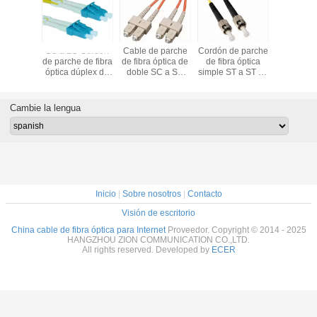
e parche
LC a LC Cordón
Cable de parche
Cordón de parche
LSZH de
óptica de
de parche de fibra
de fibra óptica de
de fibra óptica
único de c
 9/125μm
óptica dúplex de
doble SC a SC
simple ST a ST 9 /
parche de
único en
modo único para
Multimodo de
125 μm Modo
óptica du
a de PVC
equipos de
modo único para
único para FTTH
a ST par
 de 3,00
transmisión
caja terminal
CATV 
Cambie la lengua
m
Inicio
|
Sobre nosotros
|
Contacto
Visión de escritorio
China cable de fibra óptica para Internet
Proveedor. Copyright © 2014 - 2025
HANGZHOU ZION COMMUNICATION CO.,LTD.
All rights reserved. Developed by
ECER