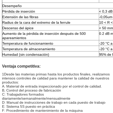
Desempeño
Pérdida de inserción
< 0,3 dB
Extensión de las fibras
-0,05um
Radius de la cara del extremo de la ferrule
10 < R 
Descenso del ápice
< 50 m
Aumento de la pérdida de inserción después de 500
0.2 dB 
apareamientos
Temperatura de funcionamiento
-20 °C a
Temperatura de almacenamiento
-20 °C a
Humedad (sin condensación)
95% de
Ventaja competitiva:
1Desde las materias primas hasta los productos finales, realizamos
intensos controles de calidad para mantener la calidad de nuestros
productos:
A. Material de entrada inspeccionado por el control de calidad.
B, Control del proceso de fabricación
C: Trabajadores formados
diariamente/semanalmente/mensualmente
D: Manual de instrucciones de trabajo en cada puesto de trabajo
E: Sistema 5S puesto en práctica
F: Procedimiento de mantenimiento de la máquina