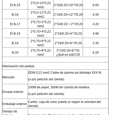
2*0,5+10*0,22
El B-15
2*16/0.20+10*7/0.20
6.00
mm2
2*0,5+12*0,22
B-16
2*16/0.20+12*7/0.20
6.30
mm2
2*0,75+2*0,22
El B-17
2*24/0.20 + 2*7/0.20
4.20
mm2
2*0,75+4*0,22
El B-18
2*24/0.20+4*7/0.20
4.90
mm2
2*0,75+6*0,22
B-19
2*24/0.20+6*7/0.20
5.30
mm2
2*0,75+8*0,22
2*24/0.20+8*7/0.
B-20
6.20
mm2
¿Qué es esto?20
Información del pedido:
ZION 0,22 mm2 Cable de alarma sin blindaje XXX M
Marcado
(o por petición del cliente)
100M de papel, 300M de cuerda de madera
Envase interior
(o por petición del cliente)
Cartón, caja de color, paleta (o según la solicitud del
Embalaje exterior
cliente)
Tiempo de