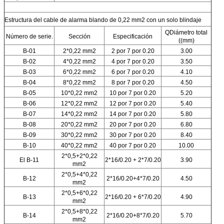
Estructura del cable de alarma blando de 0,22 mm2 con un solo blindaje
QDiámetro total
Número de serie.
Sección
Especificación
((mm)
B-01
2*0,22 mm2
2 por 7 por 0.20
3.00
B-02
4*0,22 mm2
4 por 7 por 0.20
3.50
B-03
6*0,22 mm2
6 por 7 por 0.20
4.10
B-04
8*0,22 mm2
8 por 7 por 0.20
4.50
B-05
10*0,22 mm2
10 por 7 por 0.20
5.20
B-06
12*0,22 mm2
12 por 7 por 0.20
5.40
B-07
14*0,22 mm2
14 por 7 por 0.20
5.80
B-08
20*0,22 mm2
20 por 7 por 0.20
6.80
B-09
30*0,22 mm2
30 por 7 por 0.20
8.40
B-10
40*0,22 mm2
40 por 7 por 0.20
10.00
2*0,5+2*0,22
El B-11
2*16/0.20 + 2*7/0.20
3.90
mm2
2*0,5+4*0,22
B-12
2*16/0.20+4*7/0.20
4.50
mm2
2*0,5+6*0,22
B-13
2*16/0.20 + 6*7/0.20
4.90
mm2
2*0,5+8*0,22
B-14
2*16/0.20+8*7/0.20
5.70
mm2