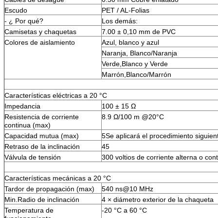
Escudo
PET / AL-Folias
- ¿ Por qué?
Los demás:
Camisetas y chaquetas
7.00 ± 0,10 mm de PVC
Colores de aislamiento
Azul, blanco y azul
Naranja, Blanco/Naranja
Verde,Blanco y Verde
Marrón,Blanco/Marrón
Características eléctricas a 20 °C
Impedancia
100 ± 15 Ω
Resistencia de corriente
8.9 Ω/100 m @20°C
continua (max)
Capacidad mutua (max)
5Se aplicará el procedimiento siguien
Retraso de la inclinación
45
Válvula de tensión
300 voltios de corriente alterna o con
Características mecánicas a 20 °C
Tardor de propagación (max)
540 ns@10 MHz
Min.Radio de inclinación
4 × diámetro exterior de la chaqueta
Temperatura de
-20 °C a 60 °C