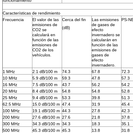
funcionamiento
Características de rendimiento
Frecuencia
El valor de las
Cerca del fin
Las emisiones
PS-N
emisiones de
de gases de
(dB)
CO2 se
efecto
calculará en
invernadero se
función de las
calcularán en
emisiones de
función de las
CO2 de los
emisiones de
vehículos.
gases de
efecto
invernadero.
1 MHz
2.1 dB/100 m
74.3
67.8
72.3
10 MHz
5.9 dB/100 m
59.3
47.8
57.3
16 MHz
7.5 dB/100 m
43.7
56.2
54.2
20 MHz
8.4 dB/100 m
54.8
54.8
52.8
25 MHz
9.4 dB/100 m
53.3
39.8
51.3
62.5 MHz
15.0 dB/100 m
47.4
31.9
45.4
100 MHz
19.1 dB/100 m
44.3
27.8
42.3
200 MHz
27.6 dB/100 m
27.6
21.8
37.8
300 MHz
34.3 dB/100 m
34.3
18.3
35.1
500 MHz
45.3 dB/100 m
45.3
13.8
31.8