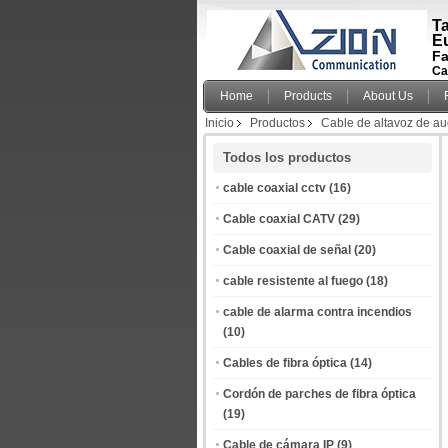
Ta
E
Fa
Ca
Home
Products
About Us
Inicio
Productos
Cable de altavoz de au
Todos los productos
cable coaxial cctv
(16)
Cable coaxial CATV
(29)
Cable coaxial de señal
(20)
cable resistente al fuego
(18)
cable de alarma contra incendios
(10)
Cables de fibra óptica
(14)
Cordón de parches de fibra óptica
(19)
Cable de cámara IP
(9)