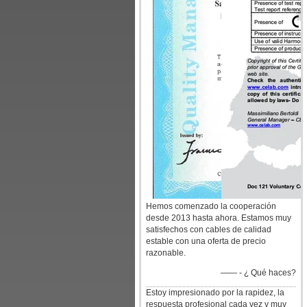
Hemos comenzado la cooperación
desde 2013 hasta ahora. Estamos muy
satisfechos con cables de calidad
estable con una oferta de precio
razonable.
—— - ¿ Qué haces?
Estoy impresionado por la rapidez, la
respuesta profesional cada vez y muy