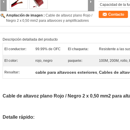
Capacidad de la fu
Contacto
Ampliación de imagen :
Cable de altavoz plano Rojo /
Negro 2 x 0,50 mm2 para altavoces y amplificadores
Descripción detallada del producto
El conductor:
99.99% de OFC
El chaqueta:
Resistente a las s
El color:
rojo, negro
paquete:
100M, 200M, rollo, 
cable para altavoces exteriores
Cables de alta
Resaltar:
,
Cable de altavoz plano Rojo / Negro 2 x 0,50 mm2 para al
Detalle rápido: