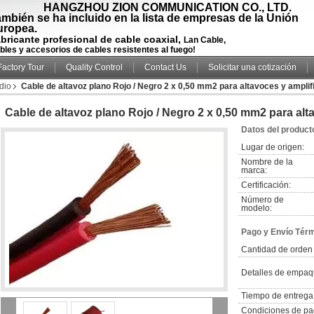
HANGZHOU ZION COMMUNICATION CO., LTD.
mbién se ha incluido en la lista de empresas de la Unión
uropea.
bricante profesional de cable coaxial,
Lan Cable,
bles y accesorios de cables resistentes al fuego!
Factory Tour
Quality Control
Contact Us
Solicitar una cotización
dio
Cable de altavoz plano Rojo / Negro 2 x 0,50 mm2 para altavoces y ampli
Cable de altavoz plano Rojo / Negro 2 x 0,50 mm2 para alt
Datos del product
Lugar de origen:
Nombre de la
marca:
Certificación:
Número de
modelo:
Pago y Envío Tér
Cantidad de orden
Detalles de empaq
Tiempo de entrega
Condiciones de pa