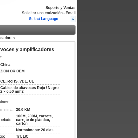
Soporte y Ventas
Solicitar una cotización
-
Email
Select Language
ficadores
avoces y amplificadores
o:
China
ZION OR OEM
CE, RoHS, VDE, UL
Cables de altavoces Rojo / Negro
2 × 0,50 mm2
minos:
 mínima:
30.0 KM
100M, 200M, carrete,
uetado:
carrete de plástico,
cartón
:
Normalmente 20 días
go:
T/T, L/C