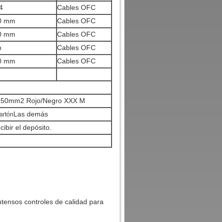
4
Cables OFC
30 mm
Cables OFC
20 mm
Cables OFC
m
Cables OFC
20 mm
Cables OFC
0.50mm2 Rojo/Negro XXX M
Las demás
cartón
bir el depósito.
ntensos controles de calidad para