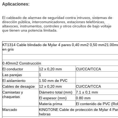
Aplicaciones:
El cableado de alarmas de seguridad contra intrusos, sistemas de
dirección pública, intercomunicadores, estaciones telefónicas,
altavoces, instrumentos, controles y otros circuitos de bajo voltaje
que tienen una potencia limitada.
KT1314 Cable blindado de Mylar 4 pares 0,40 mm2 0,50 mm2
1.00m
en gris
0.40mm2 Construcción
El conductor
12 x 0,20 mm
CU/CCA/TCCA
Las parejas
1
El aislamiento
1.50 mm de PVC
Cables de desagüe
12 x 0,20 mm
CU/CCA/TCCA
Camisetas y
Diámetro total (mm)
7.1 ± 0,1 mm
chaquetas
El espesor (mm)
0.80 mm
Materia prima
El contenido de PVC (Ro
Marcado
KINGTONE Cable de protección de Mylar 4 Par
hebras