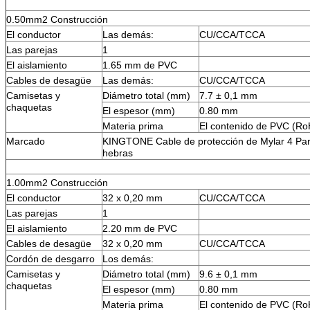
0.50mm2 Construcción
El conductor
Las demás:
CU/CCA/TCCA
Las parejas
1
El aislamiento
1.65 mm de PVC
Cables de desagüe
Las demás:
CU/CCA/TCCA
Camisetas y
Diámetro total (mm)
7.7 ± 0,1 mm
chaquetas
El espesor (mm)
0.80 mm
Materia prima
El contenido de PVC (Ro
Marcado
KINGTONE Cable de protección de Mylar 4 Par
hebras
1.00mm2 Construcción
El conductor
32 x 0,20 mm
CU/CCA/TCCA
Las parejas
1
El aislamiento
2.20 mm de PVC
Cables de desagüe
32 x 0,20 mm
CU/CCA/TCCA
Cordón de desgarro
Los demás:
Camisetas y
Diámetro total (mm)
9.6 ± 0,1 mm
chaquetas
El espesor (mm)
0.80 mm
Materia prima
El contenido de PVC (Ro