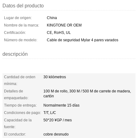
Datos del producto
Lugar de origen:
China
Nombre de la marca:
KINGTONE OR OEM
Certificación:
CE, RoHS, UL
Número de modelo:
Cable de seguridad Mylar 4 pares varados
descripción
Cantidad de orden
30 kilómetros
mínima:
Detalles de
100 M de rollo, 300 M / 500 M de carrete de madera,
cartón
empaquetado:
Tiempo de entrega:
Normalmente 15 días
Condiciones de pago:
T/T, L/C
Capacidad de la
50*20 ¥GP / mes
fuente:
El conductor:
cobre desnudo