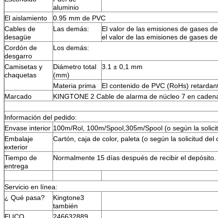
aluminio
El aislamiento
0.95 mm de PVC
Cables de
Las demás:
El valor de las emisiones de gases de
desagüe
el valor de las emisiones de gases de
Cordón de
Los demás:
desgarro
Camisetas y
Diámetro total
3.1 ± 0,1 mm
chaquetas
(mm)
Materia prima
El contenido de PVC (RoHs) retardan
Marcado
KINGTONE 2 Cable de alarma de núcleo 7 en caden
Información del pedido:
Envase interior
100m/Rol, 100m/Spool,305m/Spool (o según la solicitu
Embalaje
Cartón, caja de color, paleta (o según la solicitud del 
exterior
Tiempo de
Normalmente 15 días después de recibir el depósito.
entrega
Servicio en línea:
¿ Qué pasa?
Kingtone3
también
El ICQ
246632889