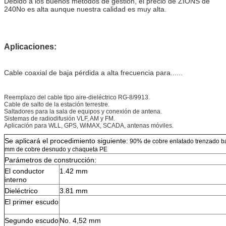
Debido a los buenos métodos de gestión, el precio de ZIONS de
240
No es alta aunque nuestra calidad es muy alta.
Aplicaciones:
Cable coaxial de baja pérdida a alta frecuencia para......
Reemplazo del cable tipo aire-dieléctrico RG-8/9913.
Cable de salto de la estación terrestre.
Saltadores para la sala de equipos y conexión de antena.
Sistemas de radiodifusión VLF, AM y FM.
Aplicación para WLL, GPS, WiMAX, SCADA, antenas móviles.
Se aplicará el procedimiento siguiente:
90% de cobre enlatado trenzado ba
mm de cobre desnudo y chaqueta PE
Parámetros de construcción:
El conductor
1.42 mm
interno
Dieléctrico
3.81 mm
El primer escudo
Segundo escudo
No. 4,52 mm