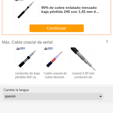
90% de cobre enlatado trenzado
baja pérdida 240 con 1,42 mm de
cobre desnudo y chaqueta PE
Continuar
Cable coaxial de señal
Más
 Cable
2.74mm CCA
MIL-C-17 RG213
RG223 Cable
Cable coa
de cobre
conductor de baja
Cable coaxial de
coaxial 0,90 mm
baja pérd
do con
pérdida 400 cable
cobre desnudo
conductor de
TC trenza
enza SPC
coaxial 50 Ohm
con trenzas para
cobre plateado
chaqueta
ohm
para conexión de
uso militar
para la
Cable de
antena
transmisión de
para WL
Cambie la lengua
datos