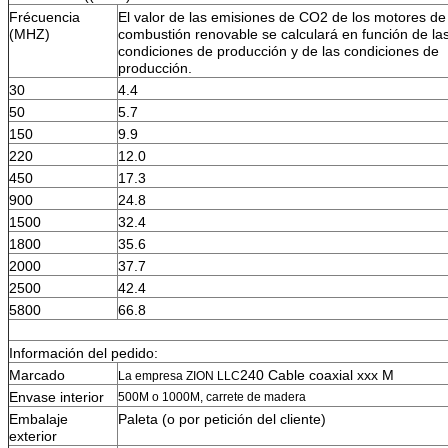
Frécuencia
El valor de las emisiones de CO2 de los motores de
(MHZ)
combustión renovable se calculará en función de la
condiciones de producción y de las condiciones de
producción.
30
4.4
50
5.7
150
9.9
220
12.0
450
17.3
900
24.8
1500
32.4
1800
35.6
2000
37.7
2500
42.4
5800
66.8
Información del pedido:
Marcado
240 Cable coaxial xxx M
La empresa ZION LLC
Envase interior
500M o 1000M, carrete de madera
Embalaje
Paleta (o por petición del cliente)
exterior