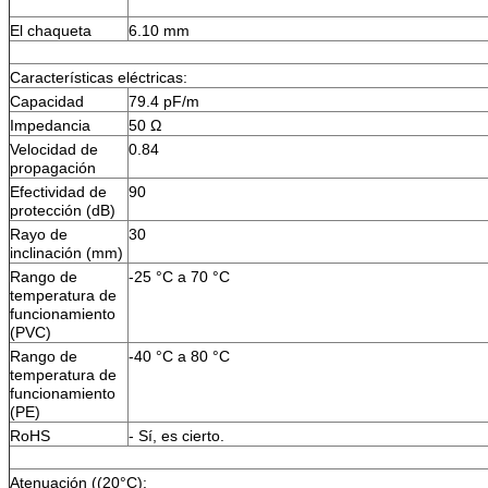
El chaqueta
6.10 mm
Características eléctricas:
Capacidad
79.4 pF/m
Impedancia
50 Ω
Velocidad de
0.84
propagación
Efectividad de
90
protección (dB)
Rayo de
30
inclinación (mm)
Rango de
-25 °C a 70 °C
temperatura de
funcionamiento
(PVC)
Rango de
-40 °C a 80 °C
temperatura de
funcionamiento
(PE)
RoHS
- Sí, es cierto.
Atenuación ((20°C):