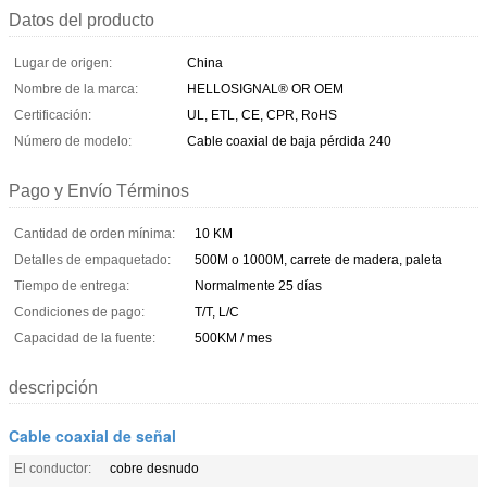
Datos del producto
Lugar de origen:
China
Nombre de la marca:
HELLOSIGNAL® OR OEM
Certificación:
UL, ETL, CE, CPR, RoHS
Número de modelo:
Cable coaxial de baja pérdida 240
Pago y Envío Términos
Cantidad de orden mínima:
10 KM
Detalles de empaquetado:
500M o 1000M, carrete de madera, paleta
Tiempo de entrega:
Normalmente 25 días
Condiciones de pago:
T/T, L/C
Capacidad de la fuente:
500KM / mes
descripción
Cable coaxial de señal
El conductor:
cobre desnudo