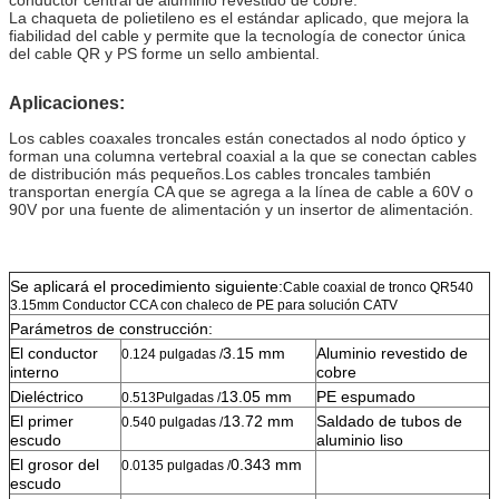
La chaqueta de polietileno es el estándar aplicado, que mejora la
fiabilidad del cable y permite que la tecnología de conector única
del cable QR y PS forme un sello ambiental.
Aplicaciones:
Los cables coaxales troncales están conectados al nodo óptico y
forman una columna vertebral coaxial a la que se conectan cables
de distribución más pequeños.Los cables troncales también
transportan energía CA que se agrega a la línea de cable a 60V o
90V por una fuente de alimentación y un insertor de alimentación.
Se aplicará el procedimiento siguiente:
Cable coaxial de tronco QR540
3.15mm Conductor CCA con chaleco de PE para solución CATV
Parámetros de construcción:
El conductor
3.15 mm
Aluminio revestido de
0.124 pulgadas /
interno
cobre
Dieléctrico
13.05 mm
PE espumado
0.513
Pulgadas /
El primer
13.72 mm
Saldado de tubos de
0.5
40 pulgadas /
escudo
aluminio liso
El grosor del
0.343 mm
0.
0135 pulgadas /
escudo