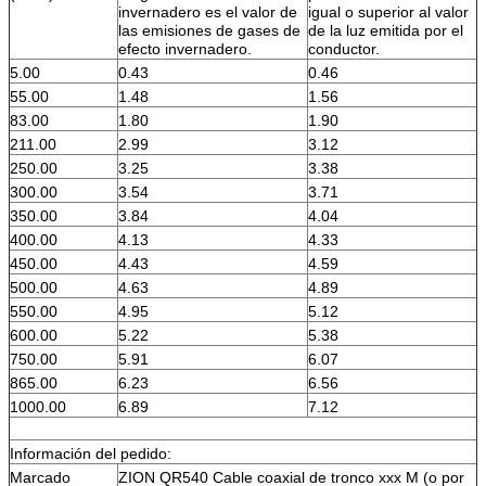
invernadero es el valor de
igual o superior al valor
las emisiones de gases de
de la luz emitida por el
efecto invernadero.
conductor.
5.00
0.43
0.46
55.00
1.48
1.56
83.00
1.80
1.90
211.00
2.99
3.12
250.00
3.25
3.38
300.00
3.54
3.71
350.00
3.84
4.04
400.00
4.13
4.33
450.00
4.43
4.59
500.00
4.63
4.89
550.00
4.95
5.12
600.00
5.22
5.38
750.00
5.91
6.07
865.00
6.23
6.56
1000.00
6.89
7.12
Información del pedido:
Marcado
ZION QR540 Cable coaxial de tronco xxx M (o por