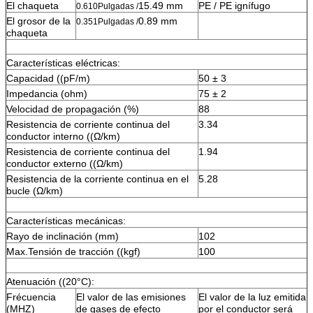
El chaqueta
15.49 mm
PE / PE ignífugo
0.610
Pulgadas /
El grosor de la
0.89 mm
0.351
Pulgadas /
chaqueta
Características eléctricas:
Capacidad ((pF/m)
50 ± 3
Impedancia (ohm)
75 ± 2
Velocidad de propagación (%)
88
Resistencia de corriente continua del
3.34
conductor interno ((Ω/km)
Resistencia de corriente continua del
1.94
conductor externo ((Ω/km)
Resistencia de la corriente continua en el
5.28
bucle (Ω/km)
Características mecánicas:
Rayo de inclinación (mm)
102
Max.Tensión de tracción ((kgf)
100
Atenuación ((20°C):
Frécuencia
El valor de las emisiones
El valor de la luz emitida
(MHZ)
de gases de efecto
por el conductor será