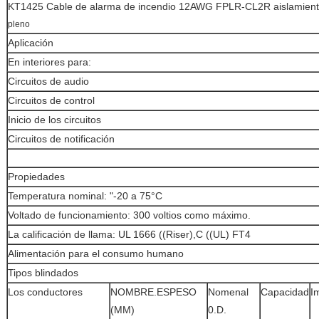
KT1425 Cable de alarma de incendio 12AWG FPLR-CL2R aislamien
pleno
Aplicación
En interiores para:
Circuitos de audio
Circuitos de control
Inicio de los circuitos
Circuitos de notificación
Propiedades
Temperatura nominal: "-20 a 75°C
Voltado de funcionamiento: 300 voltios como máximo.
La calificación de llama: UL 1666 ((Riser),C ((UL) FT4
Alimentación para el consumo humano
Tipos blindados
Los conductores
NOMBRE.ESPESO
Nomenal
Capacidad
I
(MM)
0.D.