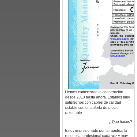
Hemos comenzado la cooperación
desde 2013 hasta ahora. Estamos muy
satisfechos con cables de calidad
estable con una oferta de precio
razonable.
—— - ¿ Qué haces?
Estoy impresionado por la rapidez, la
respuesta profesional cada vez y muy