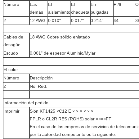
Número
Las
El
El
En
Pf/ft
O
demás
aislamiento
chaqueta
pulgadas
2
12 AWG
0.010"
0.017"
0.214"
44
3
Cables de
18 AWG Cobre sólido enlatado
desagüe
Escudo
0.001" de espesor Aluminio/Mylar
El color
Número
Descripción
2
No, Red.
Información del pedido:
Imprimir
Sión KT1425 ×C12 E × × × × × ×
FPLR o CL2R RES (ROHS) solar ××××FT
En el caso de las empresas de servicios de telecomunica
por la autoridad competente es la siguiente: