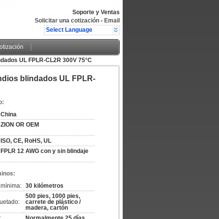
Soporte y Ventas
Solicitar una cotización
-
Email
Select Language
cotización
lindados UL FPLR-CL2R 300V 75°C
ndios blindados UL FPLR-
o:
China
ZION OR OEM
ISO, CE, RoHS, UL
FPLR 12 AWG con y sin blindaje
minos:
 mínima:
30 kilómetros
500 pies, 1000 pies,
uetado:
carrete de plástico /
madera, cartón
:
Normalmente 25 días