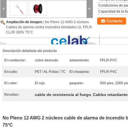
Condiciones de pa
Capacidad de la fu
Contacto
Ampliación de imagen :
No Pleno 12 AWG 2 núcleos
Cables de alarma contra incendios blindados UL FPLR-
CL2R 300V 75°C
Descripción detallada del producto
El conductor:
cobre desnudo
aislamiento:
FPLR-PVC
Escudo:
PET / AL-Folias / TC
El chaqueta:
FPLR-PVC
El color:
El rojo
paquete:
500 pies, 1000 pie
cable de resistencia al fuego
Cables retardante
Resaltar:
,
No Pleno 12 AWG 2 núcleos cable de alarma de incendio
75°C