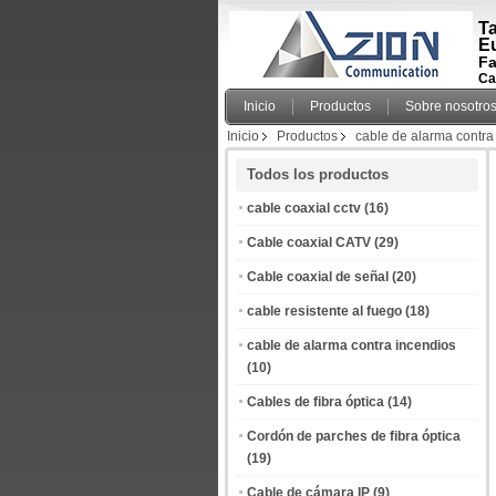
Ta
E
Fa
Ca
Inicio
Productos
Sobre nosotro
Inicio
Productos
cable de alarma contra
Todos los productos
cable coaxial cctv
(16)
Cable coaxial CATV
(29)
Cable coaxial de señal
(20)
cable resistente al fuego
(18)
cable de alarma contra incendios
(10)
Cables de fibra óptica
(14)
Cordón de parches de fibra óptica
(19)
Cable de cámara IP
(9)