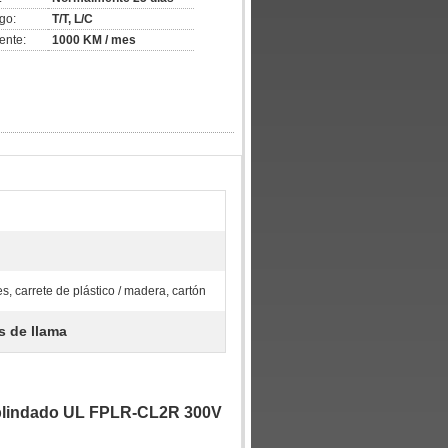
go:
T/T, L/C
ente:
1000 KM / mes
s, carrete de plástico / madera, cartón
s de llama
 blindado UL FPLR-CL2R 300V