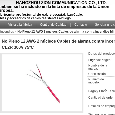
HANGZHOU ZION COMMUNICATION CO., LTD.
mbién se ha incluido en la lista de empresas de la Unión
uropea.
bricante profesional de cable coaxial,
Lan Cable,
bles y accesorios de cables resistentes al fuego!
s
Visita a la fábrica
Control de Calidad
Contacto
Solicitar una 
 incendios
No Pleno 12 AWG 2 núcleos Cables de alarma contra incendios b
No Pleno 12 AWG 2 núcleos Cables de alarma contra ince
CL2R 300V 75°C
Datos del product
Lugar de origen:
Nombre de la
marca:
Certificación:
Número de
modelo:
Pago y Envío Tér
Cantidad de orden
Detalles de empaq
Tiempo de entrega