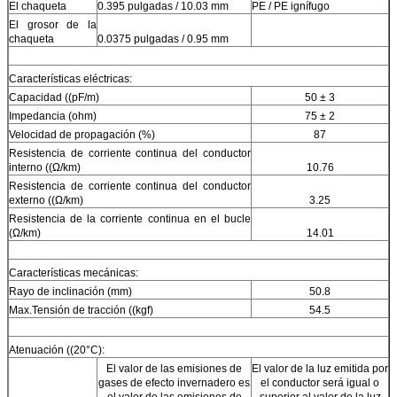
El chaqueta
0.395 pulgadas / 10.03 mm
PE / PE ignífugo
El grosor de la
chaqueta
0.0375 pulgadas / 0.95 mm
Características eléctricas:
Capacidad ((pF/m)
50 ± 3
Impedancia (ohm)
75 ± 2
Velocidad de propagación (%)
87
Resistencia de corriente continua del conductor
interno ((Ω/km)
10.76
Resistencia de corriente continua del conductor
externo ((Ω/km)
3.25
Resistencia de la corriente continua en el bucle
(Ω/km)
14.01
Características mecánicas:
Rayo de inclinación (mm)
50.8
Max.Tensión de tracción ((kgf)
54.5
Atenuación ((20°C):
El valor de las emisiones de
El valor de la luz emitida por
gases de efecto invernadero es
el conductor será igual o
el valor de las emisiones de
superior al valor de la luz