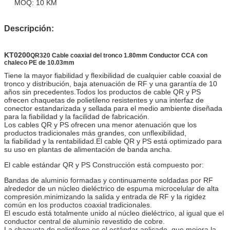
MOQ: 10 KM
Descripción:
KT0200
QR320 Cable coaxial del tronco 1.80mm Conductor CCA con
chaleco PE de 10.03mm
Tiene la mayor fiabilidad y flexibilidad de cualquier cable coaxial de
tronco y distribución, baja atenuación de RF y una garantía de 10
años sin precedentes.
Todos los productos de cable QR y PS
ofrecen chaquetas de polietileno resistentes y una interfaz de
conector estandarizada y sellada para el medio ambiente diseñada
para la fiabilidad y la facilidad de fabricación.
Los cables QR y PS ofrecen una menor atenuación que los
productos tradicionales más grandes, con un
flexibilidad,
la fiabilidad y la rentabilidad.
El cable QR y PS está optimizado para
su uso en plantas de alimentación de banda ancha.
El cable estándar QR y PS Construcción está compuesto por:
Bandas de aluminio formadas y continuamente soldadas por RF
alrededor de un núcleo dieléctrico de espuma microcelular de alta
compresión.minimizando la salida y entrada de RF y la rigidez
común en los productos coaxial tradicionales.
El escudo está totalmente unido al núcleo dieléctrico, al igual que el
conductor central de aluminio revestido de cobre.
La chaqueta de polietileno es el estándar aplicado, que mejora la