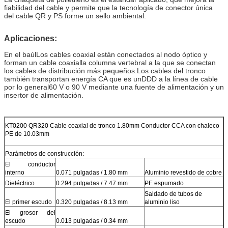
fiabilidad del cable y permite que la tecnología de conector única
del cable QR y PS forme un sello ambiental.
Aplicaciones:
En el baúl
Los cables coaxial están conectados al nodo óptico y
forman un cable coaxial
la columna vertebral a la que se conectan
los cables de distribución más pequeños.
Los cables del tronco
también transportan energía CA que es un
DDD a la línea de cable
por lo general
60 V o 90 V mediante una fuente de alimentación y un
insertor de alimentación.
KT0200 QR320 Cable coaxial de tronco 1.80mm Conductor CCA con chaleco
PE de 10.03mm
Parámetros de construcción:
El conductor
interno
0.071 pulgadas / 1.80 mm
Aluminio revestido de cobre
Dieléctrico
0.294 pulgadas / 7.47 mm
PE espumado
Saldado de tubos de
El primer escudo
0.320 pulgadas / 8.13 mm
aluminio liso
El grosor del
escudo
0.013 pulgadas / 0.34 mm