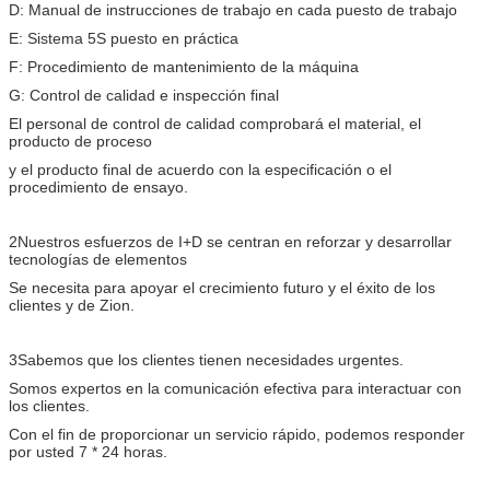
Tiempo de
D: Manual de instrucciones de trabajo en cada puesto de trabajo
entrega
Normalmente 25 días después de recibir el depósito.
E: Sistema 5S puesto en práctica
Más información
Por favor, póngase en contacto con nosotros.
F: Procedimiento de mantenimiento de la máquina
G: Control de calidad e inspección final
El personal de control de calidad comprobará el material, el
producto de proceso
y el producto final de acuerdo con la especificación o el
procedimiento de ensayo.
2Nuestros esfuerzos de I+D se centran en reforzar y desarrollar
tecnologías de elementos
Se necesita para apoyar el crecimiento futuro y el éxito de los
clientes y de Zion.
3Sabemos que los clientes tienen necesidades urgentes.
Somos expertos en la comunicación efectiva para interactuar con
los clientes.
Con el fin de proporcionar un servicio rápido, podemos responder
por usted 7 * 24 horas.