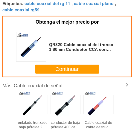
cable coaxial del rg 11
cable coaxial plano
Etiquetas:
,
,
cable coaxial rg59
Obtenga el mejor precio por
QR320 Cable coaxial del tronco
1.80mm Conductor CCA con
chaleco PE de 10.03mm
Continuar
Cable coaxial de señal
Más
 Cable
90% de cobre
2.74mm CCA
MIL-C-17 RG213
Cable coa
de cobre
enlatado trenzado
conductor de baja
Cable coaxial de
baja pérd
do con
baja pérdida 240
pérdida 400 cable
cobre desnudo
TC trenza
enza SPC
con 1,42 mm de
coaxial 50 Ohm
con trenzas para
chaqueta