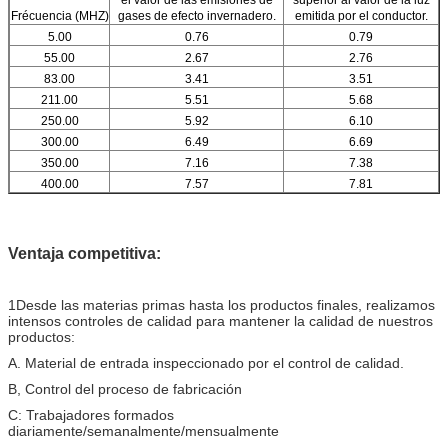
Frécuencia (MHZ)
gases de efecto invernadero.
emitida por el conductor.
5.00
0.76
0.79
55.00
2.67
2.76
83.00
3.41
3.51
211.00
5.51
5.68
250.00
5.92
6.10
300.00
6.49
6.69
350.00
7.16
7.38
400.00
7.57
7.81
450.00
8.02
8.27
500.00
8.66
8.92
550.00
9.07
9.35
Ventaja competitiva:
600.00
9.48
9.78
750.00
10.63
10.96
1Desde las materias primas hasta los productos finales, realizamos
865.00
11.52
11.88
intensos controles de calidad para mantener la calidad de nuestros
1000.00
12.38
12.76
productos:
A. Material de entrada inspeccionado por el control de calidad.
Información del pedido:
B, Control del proceso de fabricación
Marcado
El cable coaxial del tronco QR320 de Zion xxx M
C: Trabajadores formados
500M o 1000M tambor de madera (o por petición del
diariamente/semanalmente/mensualmente
Paquete
cliente)